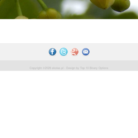
Copyright ©2026
ekolas.pl
- Design by
Top 10 Binary Options