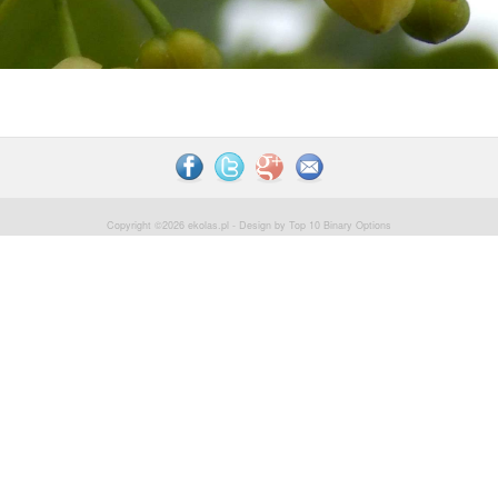
Copyright ©2026
ekolas.pl
- Design by
Top 10 Binary Options