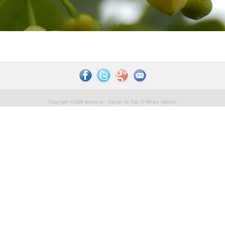
Copyright ©2026
ekolas.pl
- Design by
Top 10 Binary Options