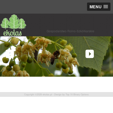
MENU
Gospodarstwo Rolno-Szkółkarskie
Copyright ©2026
ekolas.pl
- Design by
Top 10 Binary Options