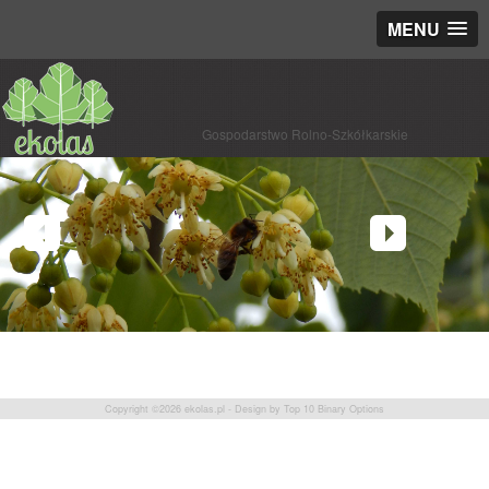
MENU
Gospodarstwo Rolno-Szkółkarskie
Copyright ©2026
ekolas.pl
- Design by
Top 10 Binary Options