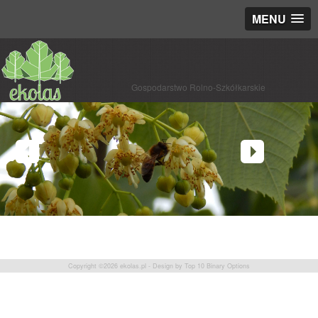
MENU
Gospodarstwo Rolno-Szkółkarskie
Copyright ©2026
ekolas.pl
- Design by
Top 10 Binary Options