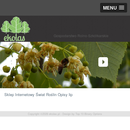
MENU
Gospodarstwo Rolno-Szkółkarskie
Sklep Internetowy Świat Roślin
Opisy lip
Copyright ©2026
ekolas.pl
- Design by
Top 10 Binary Options